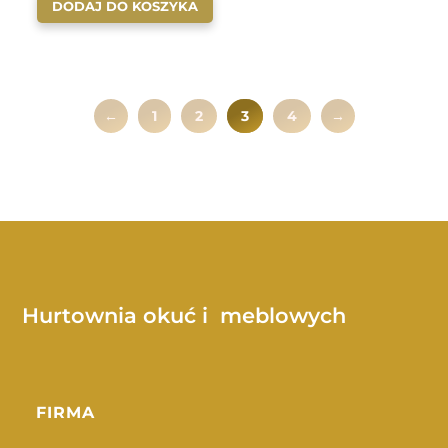
DODAJ DO KOSZYKA
←
1
2
3
4
→
Hurtownia okuć i meblowych
FIRMA