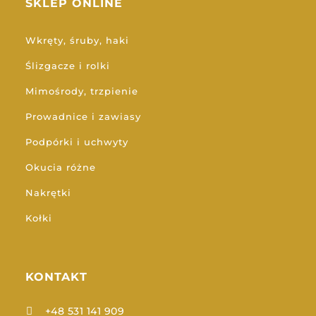
SKLEP ONLINE
Wkręty, śruby, haki
Ślizgacze i rolki
Mimośrody, trzpienie
Prowadnice i zawiasy
Podpórki i uchwyty
Okucia różne
Nakrętki
Kołki
KONTAKT
+48 531 141 909
