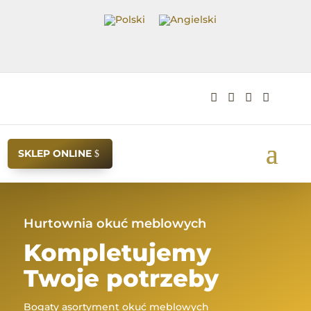




SKLEP ONLINE
Hurtownia okuć meblowych
Kompletujemy
Twoje potrzeby
Bogaty asortyment okuć meblowych