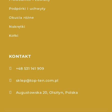
Podpórki i uchwyty
Okucia różne
Nakrętki
Kołki
KONTAKT
+48 531 141 909

sklep@top-ten.com.pl

Augustowska 20, Olsztyn, Polska
