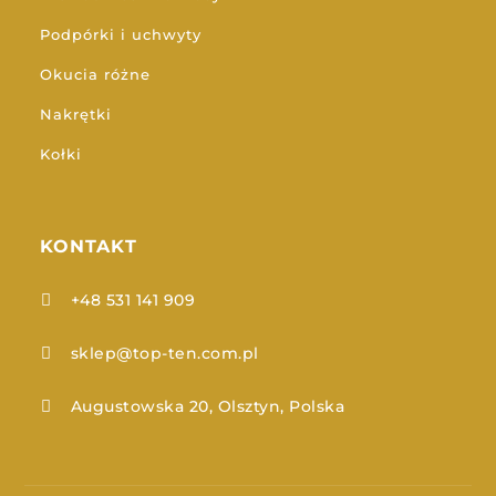
Podpórki i uchwyty
Okucia różne
Nakrętki
Kołki
KONTAKT
+48 531 141 909

sklep@top-ten.com.pl

Augustowska 20, Olsztyn, Polska
