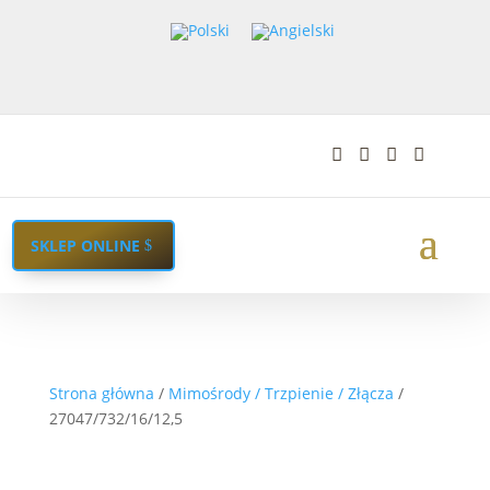




SKLEP ONLINE
Strona główna
/
Mimośrody / Trzpienie / Złącza
/
27047/732/16/12,5